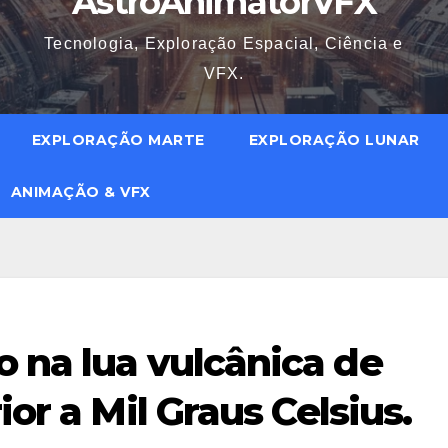
AstroAnimatorVFX
Tecnologia, Exploração Espacial, Ciência e
VFX.
EXPLORAÇÃO MARTE
EXPLORAÇÃO LUNAR
ANIMAÇÃO & VFX
 na lua vulcânica de
ior a Mil Graus Celsius.