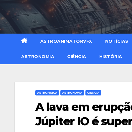
ASTROANIMATORVFX
NOTÍCIAS
ASTRONOMIA
CIÊNCIA
HISTÓRIA
ASTROFISICA
ASTRONOMIA
CIÊNCIA
A lava em erupção
Júpiter IO é super