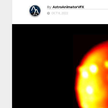
By
AstroAnimatorVFX
OCT 8, 2022