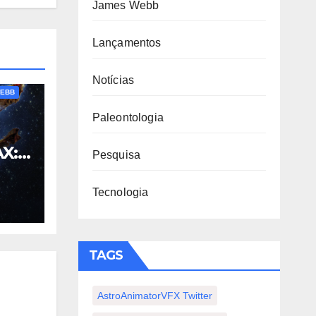
James Webb
Lançamentos
NCIA
Notícias
WEBB
Paleontologia
X:
Pesquisa
r
om
Tecnologia
TAGS
AstroAnimatorVFX Twitter