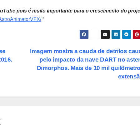
Tube pois é muito importante para o crescimento do proje
/AstroAnimatorVFX/
“
se
Imagem mostra a cauda de detritos ca
2016.
pelo impacto da nave DART no aste
Dimorphos. Mais de 10 mil quilômetr
extens
X