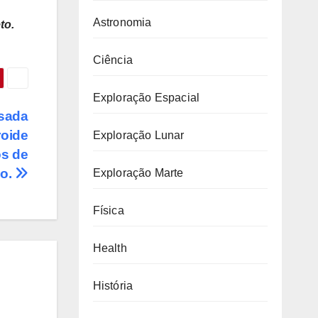
Astronomia
to.
Ciência
Exploração Espacial
usada
roide
Exploração Lunar
os de
ão.
Exploração Marte
Física
Health
História