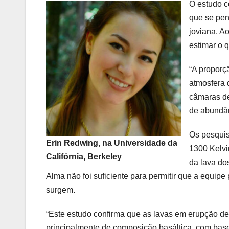
O estudo c
que se pen
joviana. A
estimar o 
“A proporç
atmosfera
câmaras de
de abundân
Os pesqui
Erin Redwing, na Universidade da
1300 Kelvi
Califórnia, Berkeley
da lava do
Alma não foi suficiente para permitir que a equip
surgem.
“Este estudo confirma que as lavas em erupção d
principalmente de composição basáltica, com bas