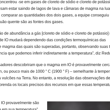
oncentrou -se em gases de cloreto de sódio e cloreto de potáss
sam estar saindo de lagos de lava e câmaras de magma na lua
o comparar as quantidades dos dois gases, a equipe conseguiu
quão quente são as fontes dos gases.
ão de abundância a gás [cloreto de sódio e cloreto de potássio]
 de IO mudará dependendo das condições termoquímicas das
 magma das quais são superadas, portanto, observando suas 
cia que podemos inferir indiretamente a temperatura”, diz Red
sadores descobriram que o magma em IO é provavelmente cerc
n, ou pouco mais de 1000 ° C (1900 ° F) – semelhante à temper
s vulcões na Terra. No entanto, a resolução das observações d
e prenda os locais precisos dos recursos em que essas temperat
e IO provavelmente são
e em sua temperatura”,