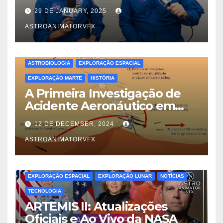
Verdadeira Dinâmica das
29 DE JANUARY, 2025
Trocas de Tripulação no Voo
Espacial
ASTROANIMATORVFX
ASTROBIOLOGIA
EXPLORAÇÃO ESPACIAL
EXPLORAÇÃO MARTE
HISTÓRIA
A Primeira Investigação de
Acidente Aeronáutico em
Outro Mundo: Lições do
12 DE DECEMBER, 2024
Ingenuity em Marte
ASTROANIMATORVFX
EXPLORAÇÃO ESPACIAL
EXPLORAÇÃO LUNAR
NOTÍCIAS
TECNOLOGIA
ARTEMIS II: Atualizações
Oficiais e Ao Vivo da NASA