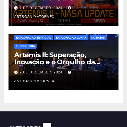
7 DE DECEMBER, 2024
ASTROANIMATORVFX
EXPLORAÇÃO ESPACIAL
EXPLORAÇÃO LUNAR
NOTÍCIAS
TECNOLOGIA
Artemis II: Superação,
Inovação e o Orgulho da
Engenharia Espacial
7 DE DECEMBER, 2024
ASTROANIMATORVFX