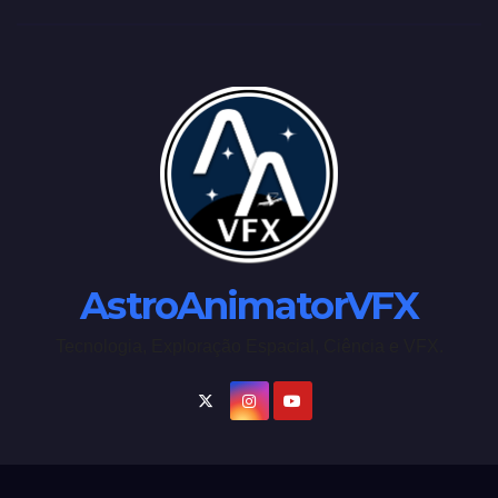
AstroAnimatorVFX
Tecnologia, Exploração Espacial, Ciência e VFX.