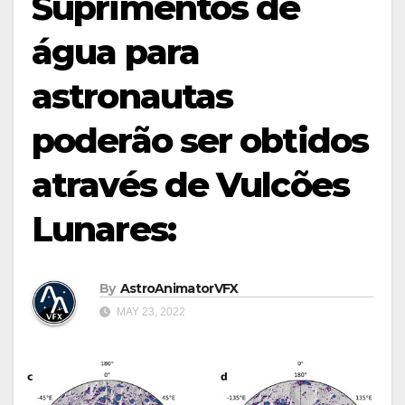
Suprimentos de
água para
astronautas
poderão ser obtidos
através de Vulcões
Lunares:
By
AstroAnimatorVFX
MAY 23, 2022