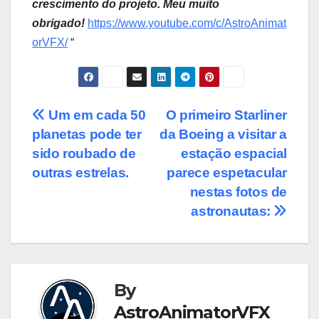
crescimento do projeto. Meu muito
obrigado!
https://www.youtube.com/c/AstroAnimat
orVFX/
“
Post
Um em cada 50
O primeiro Starliner
planetas pode ter
da Boeing a visitar a
navigation
sido roubado de
estação espacial
outras estrelas.
parece espetacular
nestas fotos de
astronautas:
By
AstroAnimatorVFX