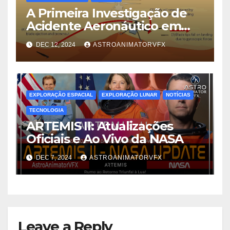
A Primeira Investigação de
Acidente Aeronáutico em
Outro Mundo: Lições do
DEC 12, 2024
ASTROANIMATORVFX
Ingenuity em Marte
EXPLORAÇÃO ESPACIAL
EXPLORAÇÃO LUNAR
NOTÍCIAS
TECNOLOGIA
ARTEMIS II: Atualizações
Oficiais e Ao Vivo da NASA
DEC 7, 2024
ASTROANIMATORVFX
Leave a Reply