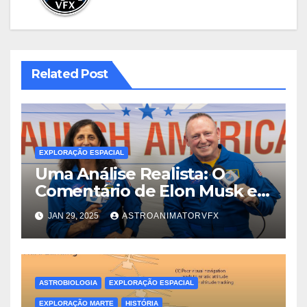
Related Post
EXPLORAÇÃO ESPACIAL
Uma Análise Realista: O
Comentário de Elon Musk e a
Verdadeira Dinâmica das
JAN 29, 2025
ASTROANIMATORVFX
Trocas de Tripulação no Voo
Espacial
ASTROBIOLOGIA
EXPLORAÇÃO ESPACIAL
EXPLORAÇÃO MARTE
HISTÓRIA