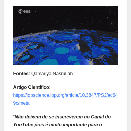
Fontes:
Qamariya Nasrullah
Artigo Científico:
https://iopscience.iop.org/article/10.3847/PSJ/ac64
9c/meta
“
Não deixem de se inscreverem no Canal do
YouTube pois é muito importante para o