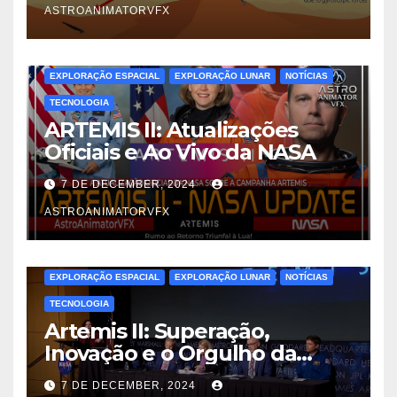
ASTROANIMATORVFX
EXPLORAÇÃO ESPACIAL
EXPLORAÇÃO LUNAR
NOTÍCIAS
TECNOLOGIA
ARTEMIS II: Atualizações
Oficiais e Ao Vivo da NASA
7 DE DECEMBER, 2024
ASTROANIMATORVFX
EXPLORAÇÃO ESPACIAL
EXPLORAÇÃO LUNAR
NOTÍCIAS
TECNOLOGIA
Artemis II: Superação,
Inovação e o Orgulho da
Engenharia Espacial
7 DE DECEMBER, 2024