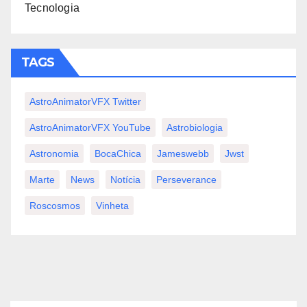
Tecnologia
TAGS
AstroAnimatorVFX Twitter
AstroAnimatorVFX YouTube
Astrobiologia
Astronomia
BocaChica
Jameswebb
Jwst
Marte
News
Notícia
Perseverance
Roscosmos
Vinheta