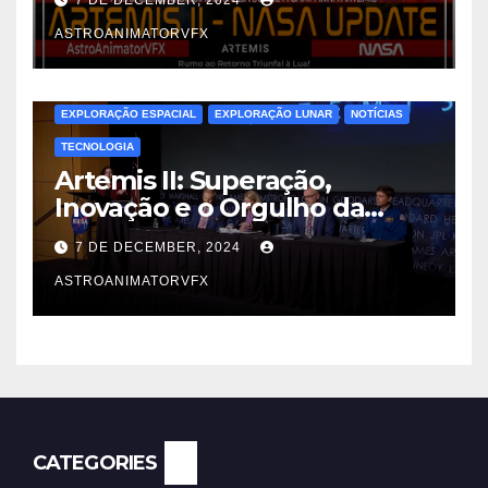
7 DE DECEMBER, 2024
ASTROANIMATORVFX
EXPLORAÇÃO ESPACIAL
EXPLORAÇÃO LUNAR
NOTÍCIAS
TECNOLOGIA
Artemis II: Superação,
Inovação e o Orgulho da
Engenharia Espacial
7 DE DECEMBER, 2024
ASTROANIMATORVFX
CATEGORIES