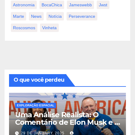
Astronomia
BocaChica
Jameswebb
Jwst
Marte
News
Notícia
Perseverance
Roscosmos
Vinheta
O que você perdeu
EXPLORAÇÃO ESPACIAL
Uma Análise Realista: O
Comentário de Elon Musk e a
Verdadeira Dinâmica das
29 DE JANUARY, 2025