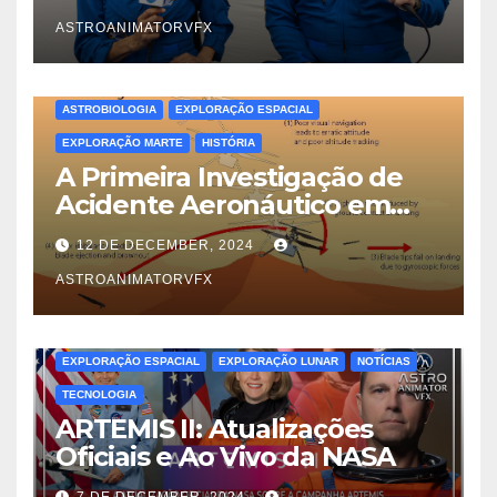
Trocas de Tripulação no Voo
Espacial
ASTROANIMATORVFX
ASTROBIOLOGIA
EXPLORAÇÃO ESPACIAL
EXPLORAÇÃO MARTE
HISTÓRIA
A Primeira Investigação de
Acidente Aeronáutico em
Outro Mundo: Lições do
12 DE DECEMBER, 2024
Ingenuity em Marte
ASTROANIMATORVFX
EXPLORAÇÃO ESPACIAL
EXPLORAÇÃO LUNAR
NOTÍCIAS
TECNOLOGIA
ARTEMIS II: Atualizações
Oficiais e Ao Vivo da NASA