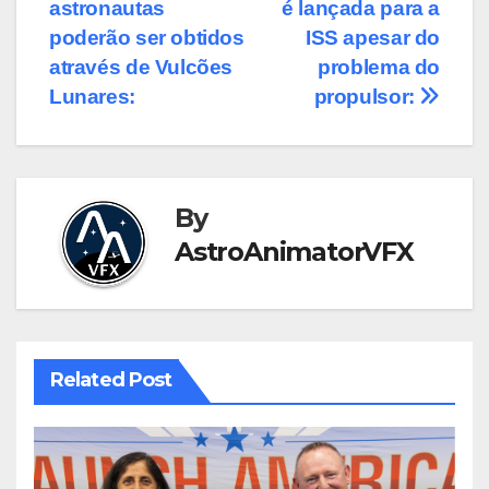
navigation
astronautas
é lançada para a
poderão ser obtidos
ISS apesar do
através de Vulcões
problema do
Lunares:
propulsor:
By
AstroAnimatorVFX
Related Post