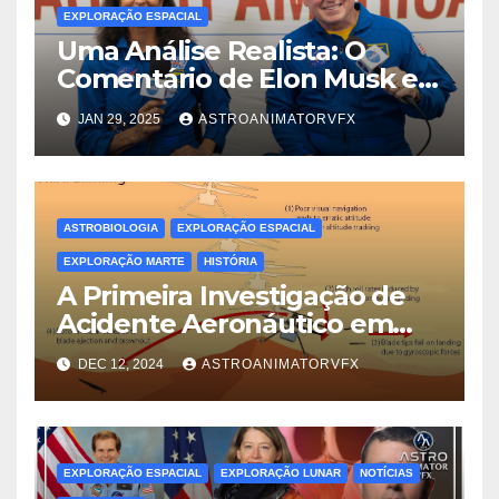
EXPLORAÇÃO ESPACIAL
Uma Análise Realista: O
Comentário de Elon Musk e a
Verdadeira Dinâmica das
JAN 29, 2025
ASTROANIMATORVFX
Trocas de Tripulação no Voo
Espacial
ASTROBIOLOGIA
EXPLORAÇÃO ESPACIAL
EXPLORAÇÃO MARTE
HISTÓRIA
A Primeira Investigação de
Acidente Aeronáutico em
Outro Mundo: Lições do
DEC 12, 2024
ASTROANIMATORVFX
Ingenuity em Marte
EXPLORAÇÃO ESPACIAL
EXPLORAÇÃO LUNAR
NOTÍCIAS