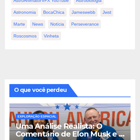
AstroAnimatorVFX YouTube
Astrobiologia
Astronomia
BocaChica
Jameswebb
Jwst
Marte
News
Notícia
Perseverance
Roscosmos
Vinheta
O que você perdeu
EXPLORAÇÃO ESPACIAL
Uma Análise Realista: O
Comentário de Elon Musk e a