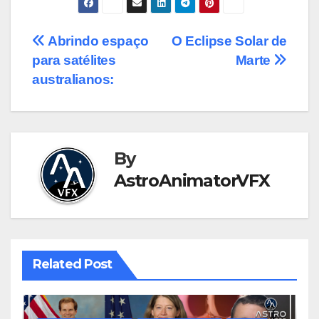
Post
Abrindo espaço
O Eclipse Solar de
para satélites
Marte
navigation
australianos:
By
AstroAnimatorVFX
Related Post