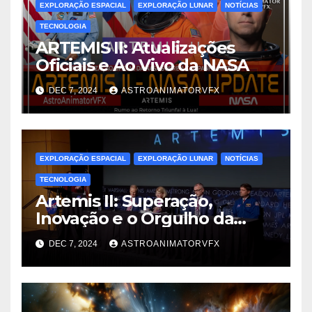
EXPLORAÇÃO ESPACIAL
EXPLORAÇÃO LUNAR
NOTÍCIAS
TECNOLOGIA
ARTEMIS II: Atualizações
Oficiais e Ao Vivo da NASA
DEC 7, 2024
ASTROANIMATORVFX
EXPLORAÇÃO ESPACIAL
EXPLORAÇÃO LUNAR
NOTÍCIAS
TECNOLOGIA
Artemis II: Superação,
Inovação e o Orgulho da
Engenharia Espacial
DEC 7, 2024
ASTROANIMATORVFX