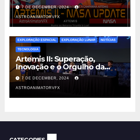
7 DE DECEMBER, 2024
ASTROANIMATORVFX
EXPLORAÇÃO ESPACIAL
EXPLORAÇÃO LUNAR
NOTÍCIAS
TECNOLOGIA
Artemis II: Superação,
Inovação e o Orgulho da
Engenharia Espacial
7 DE DECEMBER, 2024
ASTROANIMATORVFX