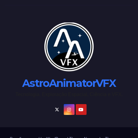
AstroAnimatorVFX
Tecnologia, Exploração Espacial, Ciência e VFX.