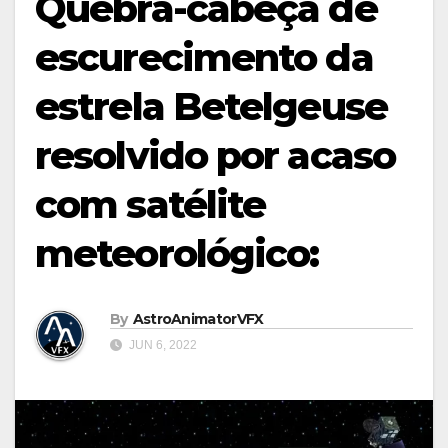
Quebra-cabeça de
escurecimento da
estrela Betelgeuse
resolvido por acaso
com satélite
meteorológico:
By
AstroAnimatorVFX
JUN 6, 2022