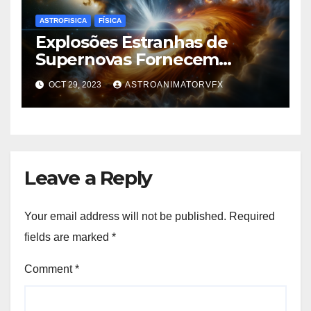
ASTROFISICA
FÍSICA
Explosões Estranhas de
Supernovas Fornecem
Vislumbre do Nascimento de
OCT 29, 2023
ASTROANIMATORVFX
Buracos Negros
Leave a Reply
Your email address will not be published.
Required
fields are marked
*
Comment
*