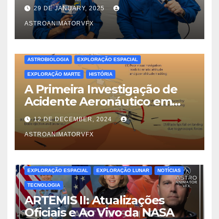
Verdadeira Dinâmica das
29 DE JANUARY, 2025
Trocas de Tripulação no Voo
Espacial
ASTROANIMATORVFX
ASTROBIOLOGIA
EXPLORAÇÃO ESPACIAL
EXPLORAÇÃO MARTE
HISTÓRIA
A Primeira Investigação de
Acidente Aeronáutico em
Outro Mundo: Lições do
12 DE DECEMBER, 2024
Ingenuity em Marte
ASTROANIMATORVFX
EXPLORAÇÃO ESPACIAL
EXPLORAÇÃO LUNAR
NOTÍCIAS
TECNOLOGIA
ARTEMIS II: Atualizações
Oficiais e Ao Vivo da NASA