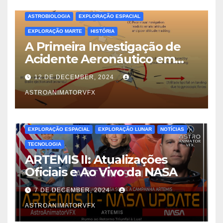
ASTROBIOLOGIA
EXPLORAÇÃO ESPACIAL
EXPLORAÇÃO MARTE
HISTÓRIA
A Primeira Investigação de
Acidente Aeronáutico em
Outro Mundo: Lições do
12 DE DECEMBER, 2024
Ingenuity em Marte
ASTROANIMATORVFX
EXPLORAÇÃO ESPACIAL
EXPLORAÇÃO LUNAR
NOTÍCIAS
TECNOLOGIA
ARTEMIS II: Atualizações
Oficiais e Ao Vivo da NASA
7 DE DECEMBER, 2024
ASTROANIMATORVFX