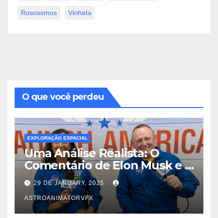
Roscosmos
Vinheta
O que você perdeu
EXPLORAÇÃO ESPACIAL
Uma Análise Realista: O
Comentário de Elon Musk e a
Verdadeira Dinâmica das
29 DE JANUARY, 2025
Trocas de Tripulação no Voo
Espacial
ASTROANIMATORVFX