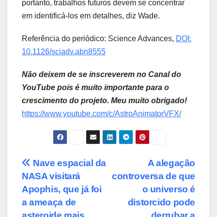
portanto, trabalhos futuros devem se concentrar
em identificá-los em detalhes, diz Wade.
Referência do periódico: Science Advances,
DOI:
10.1126/sciadv.abn8555
Não deixem de se inscreverem no Canal do
YouTube pois é muito importante para o
crescimento do projeto. Meu muito obrigado!
https://www.youtube.com/c/AstroAnimatorVFX/
Post
Nave espacial da
A alegação
NASA visitará
controversa de que
navigation
Apophis, que já foi
o universo é
a ameaça de
distorcido pode
asteroide mais
derrubar a