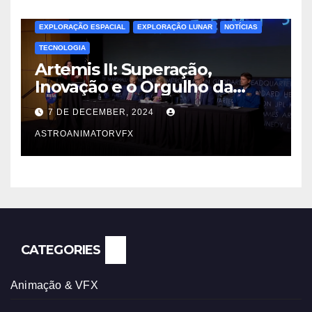
EXPLORAÇÃO ESPACIAL
EXPLORAÇÃO LUNAR
NOTÍCIAS
TECNOLOGIA
Artemis II: Superação,
Inovação e o Orgulho da
Engenharia Espacial
7 DE DECEMBER, 2024
ASTROANIMATORVFX
CATEGORIES
Animação & VFX