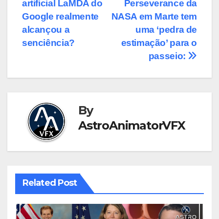
artificial LaMDA do
Perseverance da
navigation
Google realmente
NASA em Marte tem
alcançou a
uma ‘pedra de
senciência?
estimação’ para o
passeio:
By
AstroAnimatorVFX
Related Post