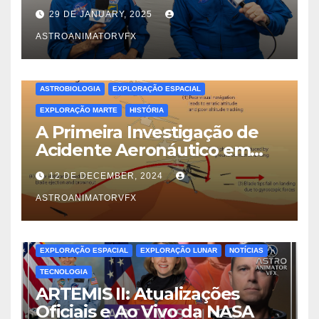
Verdadeira Dinâmica das
29 DE JANUARY, 2025
Trocas de Tripulação no Voo
Espacial
ASTROANIMATORVFX
ASTROBIOLOGIA
EXPLORAÇÃO ESPACIAL
EXPLORAÇÃO MARTE
HISTÓRIA
A Primeira Investigação de
Acidente Aeronáutico em
Outro Mundo: Lições do
12 DE DECEMBER, 2024
Ingenuity em Marte
ASTROANIMATORVFX
EXPLORAÇÃO ESPACIAL
EXPLORAÇÃO LUNAR
NOTÍCIAS
TECNOLOGIA
ARTEMIS II: Atualizações
Oficiais e Ao Vivo da NASA