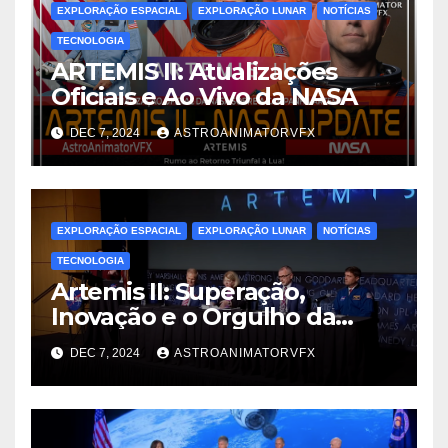
EXPLORAÇÃO ESPACIAL
EXPLORAÇÃO LUNAR
NOTÍCIAS
TECNOLOGIA
ARTEMIS II: Atualizações
Oficiais e Ao Vivo da NASA
DEC 7, 2024
ASTROANIMATORVFX
EXPLORAÇÃO ESPACIAL
EXPLORAÇÃO LUNAR
NOTÍCIAS
TECNOLOGIA
Artemis II: Superação,
Inovação e o Orgulho da
Engenharia Espacial
DEC 7, 2024
ASTROANIMATORVFX