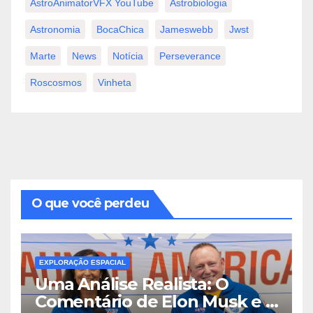
AstroAnimatorVFX YouTube
Astrobiologia
Astronomia
BocaChica
Jameswebb
Jwst
Marte
News
Notícia
Perseverance
Roscosmos
Vinheta
O que você perdeu
EXPLORAÇÃO ESPACIAL
Uma Análise Realista: O
Comentário de Elon Musk e a