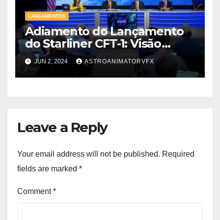
LANÇAMENTOS
Adiamento do Lançamento
do Starliner CFT-1: Visão
Detalhada
JUN 2, 2024
ASTROANIMATORVFX
Leave a Reply
Your email address will not be published.
Required
fields are marked
*
Comment
*