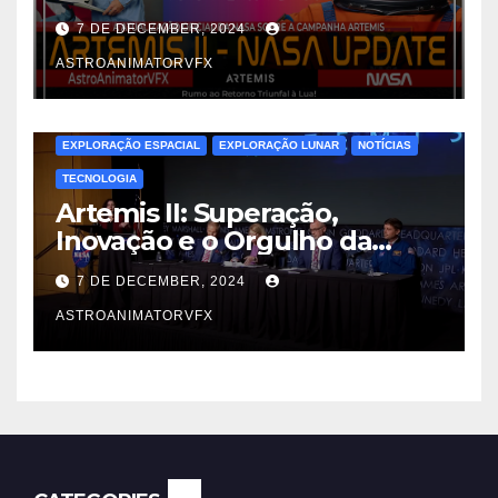
7 DE DECEMBER, 2024
ASTROANIMATORVFX
EXPLORAÇÃO ESPACIAL
EXPLORAÇÃO LUNAR
NOTÍCIAS
TECNOLOGIA
Artemis II: Superação,
Inovação e o Orgulho da
Engenharia Espacial
7 DE DECEMBER, 2024
ASTROANIMATORVFX