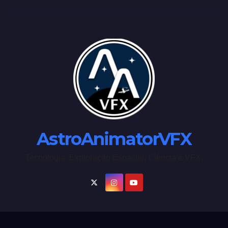
AstroAnimatorVFX
Tecnologia, Exploração Espacial, Ciência e VFX.