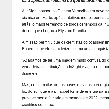
para apenas um décimo do que estavam no iníc
A InSight pousou no Planeta Vermelho em novemb
sísmica em Marte, após tentativas menos bem-s
atrás, o maior terremoto de todos os tempos da InS
desde que chegou a Elysium Planitia.
A missão permitiu que os cientistas colocassem li
Banerdt, que ele caracterizou como uma conquista
“Acabamos de ter uma imagem muito confusa do qu
verdadeira contribuição da InSight é agora que p
disse ele.
Mas, como muitas outras naves movidas a energia so
luz do sol, que é a principal fonte de energia pa
provavelmente falharia em meados de 2022, mesmo
científico contínuo.