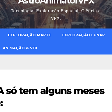
AstroAnimatorVFX
Tecnologia, Exploração Espacial, Ciência e
VFX.
EXPLORAÇÃO MARTE
EXPLORAÇÃO LUNAR
ANIMAÇÃO & VFX
A só tem alguns meses
: