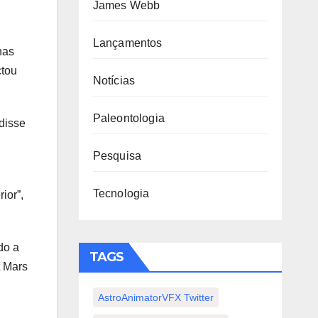
James Webb
Lançamentos
nas
ctou
Notícias
Paleontologia
disse
Pesquisa
Tecnologia
ior”,
do a
TAGS
t Mars
AstroAnimatorVFX Twitter