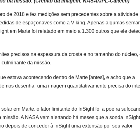
io da missão. (Crédito da imagem: NASA/JPL-Caltech)
ro de 2018 e fez medições sem precedentes sobre a atividade
ucedidas de espaçonaves como a Viking. Apenas algumas sema
ight em Marte foi relatado em meio a 1.300 outros que ele dete
mites precisos na espessura da crosta e no tamanho do núcleo, 
 culminante da missão.
e estava acontecendo dentro de Marte [antes], e acho que a
odemos desenhar uma imagem quantitativamente precisa do inter
lar em Marte, o fator limitante do InSight foi a poeira sufocan
ra a missão. A NASA vem alertando há meses que a sonda InSigh
 depois de conceder à InSight uma extensão por seu valor