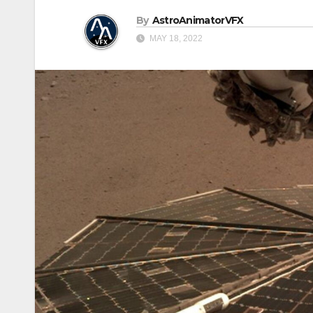
By
AstroAnimatorVFX
MAY 18, 2022