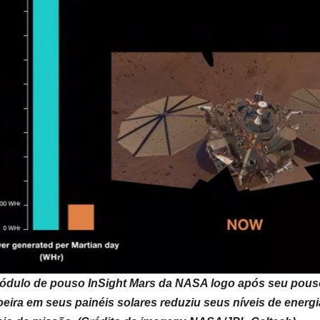
módulo de pouso InSight Mars da NASA logo após seu pou
eira em seus painéis solares reduziu seus níveis de energi