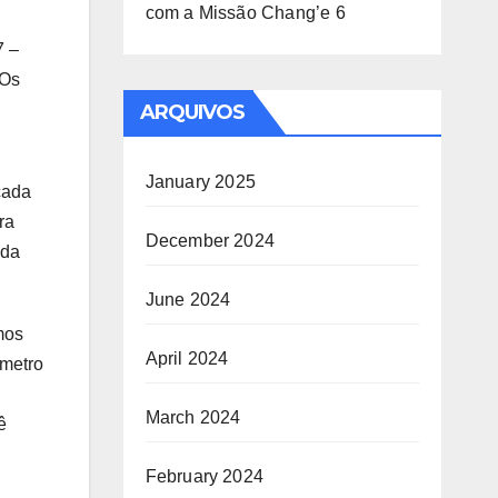
com a Missão Chang’e 6
7 –
 Os
ARQUIVOS
January 2025
cada
ra
December 2024
ida
June 2024
mos
April 2024
ômetro
March 2024
ê
February 2024