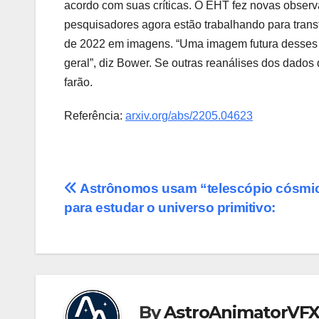
acordo com suas críticas. O EHT fez novas observ
pesquisadores agora estão trabalhando para transf
de 2022 em imagens. “Uma imagem futura desses c
geral”, diz Bower. Se outras reanálises dos dado
farão.
Referência:
arxiv.org/abs/2205.04623
Post
Astrônomos usam “telescópio cósmi
para estudar o universo primitivo:
navigation
By
AstroAnimatorVF