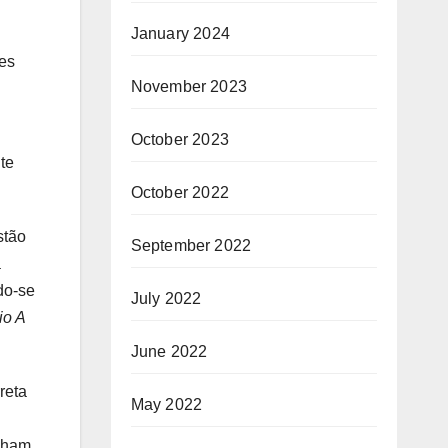
January 2024
les
November 2023
October 2023
te
October 2022
stão
September 2022
a
do-se
July 2022
io A
June 2022
reta
May 2022
alham