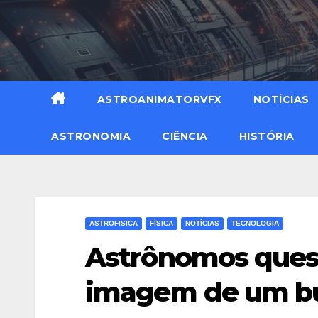
ASTROANIMATORVFX
NOTÍCIAS
ASTRONOMIA
CIÊNCIA
HISTÓRIA
ASTROFISICA
FÍSICA
NOTÍCIAS
TECNOLOGIA
Astrônomos quest
imagem de um bur