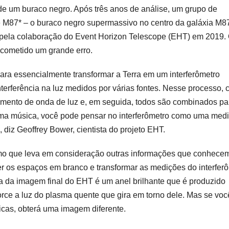
 um buraco negro. Após três anos de análise, um grupo de
M87* – o buraco negro supermassivo no centro da galáxia M8
 pela colaboração do Event Horizon Telescope (EHT) em 2019.
cometido um grande erro.
ara essencialmente transformar a Terra em um interferômetro
terferência na luz medidos por várias fontes. Nesse processo, 
imento de onda de luz e, em seguida, todos são combinados pa
 uma música, você pode pensar no interferômetro como uma med
 diz Geoffrey Bower, cientista do projeto EHT.
mo que leva em consideração outras informações que conhece
er os espaços em branco e transformar as medições do interfer
a da imagem final do EHT é um anel brilhante que é produzido
rce a luz do plasma quente que gira em torno dele. Mas se voc
icas, obterá uma imagem diferente.