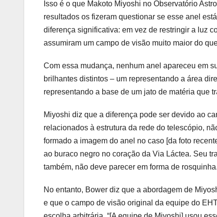
Isso é o que Makoto Miyoshi no Observatório Astr
resultados os fizeram questionar se esse anel es
diferença significativa: em vez de restringir a luz
assumiram um campo de visão muito maior do que
Com essa mudança, nenhum anel apareceu em sua 
brilhantes distintos – um representando a área di
representando a base de um jato de matéria que t
Miyoshi diz que a diferença pode ser devido ao ca
relacionados à estrutura da rede do telescópio, n
formado a imagem do anel no caso [da foto recente
ao buraco negro no coração da Via Láctea. Seu 
também, não deve parecer em forma de rosquinha
No entanto, Bower diz que a abordagem de Miyoshi
e que o campo de visão original da equipe do EHT
escolha arbitrária. “[A equipe de Miyoshi] usou e