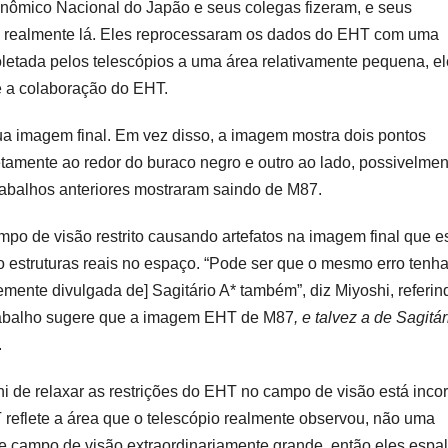
onômico Nacional do Japão e seus colegas fizeram, e seus
tá realmente lá. Eles reprocessaram os dados do EHT com uma
 coletada pelos telescópios a uma área relativamente pequena, e
 a colaboração do EHT.
imagem final. Em vez disso, a imagem mostra dois pontos
retamente ao redor do buraco negro e outro ao lado, possivelmen
rabalhos anteriores mostraram saindo de M87.
mpo de visão restrito causando artefatos na imagem final que e
ão estruturas reais no espaço. “Pode ser que o mesmo erro tenh
mente divulgada de] Sagitário A* também”, diz Miyoshi, referin
trabalho sugere que a imagem EHT de M87
, e talvez a de Sagitár
.
 de relaxar as restrições do EHT no campo de visão está incor
 reflete a área que o telescópio realmente observou, não uma
sse campo de visão extraordinariamente grande, então eles esp