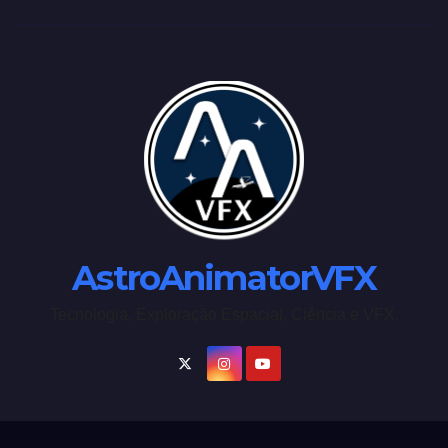
AstroAnimatorVFX
Tecnologia, Exploração Espacial, Ciência e VFX.