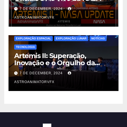
7 DE DECEMBER, 2024
ASTROANIMATORVFX
EXPLORAÇÃO ESPACIAL
EXPLORAÇÃO LUNAR
NOTÍCIAS
TECNOLOGIA
Artemis II: Superação,
Inovação e o Orgulho da
Engenharia Espacial
7 DE DECEMBER, 2024
ASTROANIMATORVFX