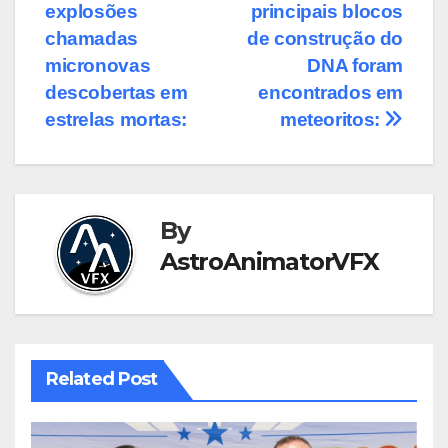
explosões
principais blocos
navigation
chamadas
de construção do
micronovas
DNA foram
descobertas em
encontrados em
estrelas mortas:
meteoritos:
By
AstroAnimatorVFX
Related Post