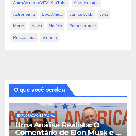
AstroAnimatorVFX YouTube
Astrobiologia
Astronomia
BocaChica
Jameswebb
Jwst
Marte
News
Notícia
Perseverance
Roscosmos
Vinheta
O que você perdeu
EXPLORAÇÃO ESPACIAL
Uma Análise Realista: O
Comentário de Elon Musk e a