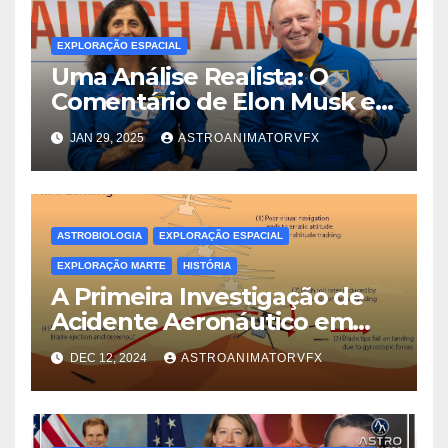
EXPLORAÇÃO ESPACIAL
Uma Análise Realista: O
Comentário de Elon Musk e a
Verdadeira Dinâmica das
JAN 29, 2025
ASTROANIMATORVFX
Trocas de Tripulação no Voo
Espacial
ASTROBIOLOGIA
EXPLORAÇÃO ESPACIAL
EXPLORAÇÃO MARTE
HISTÓRIA
A Primeira Investigação de
Acidente Aeronáutico em
Outro Mundo: Lições do
DEC 12, 2024
ASTROANIMATORVFX
Ingenuity em Marte