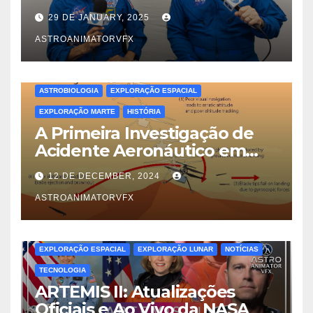
Verdadeira Dinâmica das
29 DE JANUARY, 2025
Trocas de Tripulação no Voo
Espacial
ASTROANIMATORVFX
ASTROBIOLOGIA
EXPLORAÇÃO ESPACIAL
EXPLORAÇÃO MARTE
HISTÓRIA
A Primeira Investigação de
Acidente Aeronáutico em
Outro Mundo: Lições do
12 DE DECEMBER, 2024
Ingenuity em Marte
ASTROANIMATORVFX
EXPLORAÇÃO ESPACIAL
EXPLORAÇÃO LUNAR
NOTÍCIAS
TECNOLOGIA
ARTEMIS II: Atualizações
Oficiais e Ao Vivo da NASA